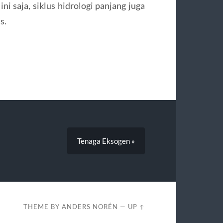
i saja, siklus hidrologi panjang juga
s.
Tenaga Eksogen »
THEME BY
ANDERS NORÉN
—
UP ↑