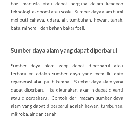
bagi manusia atau dapat berguna dalam keadaan
teknologi, ekonomi atau sosial. Sumber daya alam bumi
meliputi cahaya, udara, air, tumbuhan, hewan, tanah,
batu, mineral , dan bahan bakar fosil.
Sumber daya alam yang dapat diperbarui
Sumber daya alam yang dapat diperbarui atau
terbarukan adalah sumber daya yang memiliki data
regenerasi atau pulih kembali. Sumber daya alam yang
dapat diperbarui jika digunakan, akan n dapat diganti
atau diperbaharui. Contoh dari macam sumber daya
alam yang dapat diperbarui adalah hewan, tumbuhan,
mikroba, air dan tanah.