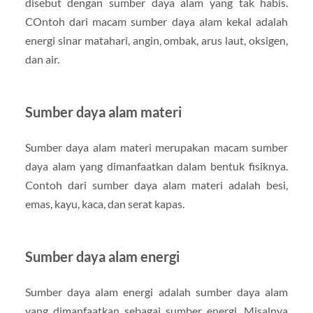
disebut dengan sumber daya alam yang tak habis.
COntoh dari macam sumber daya alam kekal adalah
energi sinar matahari, angin, ombak, arus laut, oksigen,
dan air.
Sumber daya alam materi
Sumber daya alam materi merupakan macam sumber
daya alam yang dimanfaatkan dalam bentuk fisiknya.
Contoh dari sumber daya alam materi adalah besi,
emas, kayu, kaca, dan serat kapas.
Sumber daya alam energi
Sumber daya alam energi adalah sumber daya alam
yang dimanfaatkan sebagai sumber energi. Misalnya