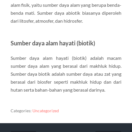
alam fisik, yaitu sumber daya alam yang berupa benda-
benda mati. Sumber daya abiotik biasanya diperoleh
dari litosfer, atmosfer, dan hidrosfer.
Sumber daya alam hayati (biotik)
Sumber daya alam hayati (biotik) adalah macam
sumber daya alam yang berasal dari makhluk hidup.
Sumber daya biotik adalah sumber daya atau zat yang
berasal dari biosfer seperti makhluk hidup dan dari
hutan serta bahan-bahan yang berasal darinya.
Categories:
Uncategorized